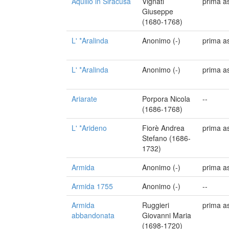
Aquilio in Siracusa
Vignati
prima a
Giuseppe
(1680-1768)
L' *Aralinda
Anonimo (-)
prima a
L' *Aralinda
Anonimo (-)
prima a
Ariarate
Porpora Nicola
--
(1686-1768)
L' *Arideno
Fiorè Andrea
prima a
Stefano (1686-
1732)
Armida
Anonimo (-)
prima a
Armida 1755
Anonimo (-)
--
Armida
Ruggieri
prima a
abbandonata
Giovanni Maria
(1698-1720)