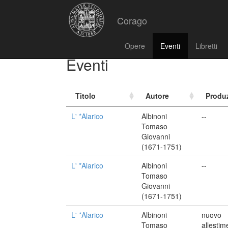
Corago
Opere
Eventi
Libretti
Eventi
Titolo
Autore
Produ
L' *Alarico
Albinoni
--
Tomaso
Giovanni
(1671-1751)
L' *Alarico
Albinoni
--
Tomaso
Giovanni
(1671-1751)
L' *Alarico
Albinoni
nuovo
Tomaso
allestim