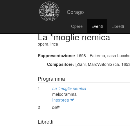
Corago
Opere
Eventi
Libretti
La *moglie nemica
opera lirica
Rappresentazione:
1698 - Palermo, casa Lucch
Compositore:
[Ziani, Marc'Antonio (ca. 1653
Programma
1
La *moglie nemica
melodramma
Interpreti
2
balli
Libretti