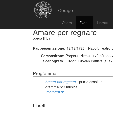
Corago
Opere
Eventi
Libretti
Amare per regnare
opera lirica
Rappresentazione:
12/12/1723 - Napoli, Teatro
Compositore:
Porpora, Nicola (17/08/1686 
Scenografo:
Olivieri, Giovan Battista (fl. 
Programma
1
Amare per regnare
- prima assoluta
dramma per musica
Interpreti
Libretti