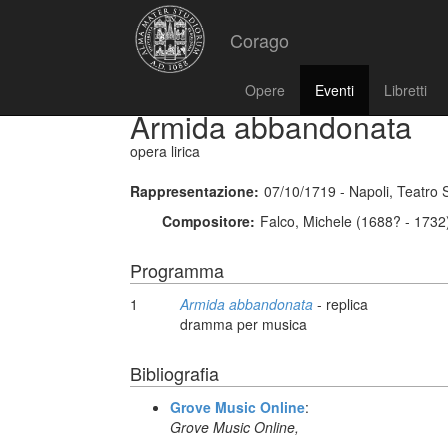
Corago
Opere
Eventi
Libretti
Armida abbandonata
opera lirica
Rappresentazione:
07/10/1719 - Napoli, Teatro
Compositore:
Falco, Michele (1688? - 1732
Programma
1
Armida abbandonata
- replica
dramma per musica
Bibliografia
Grove Music Online
:
Grove Music Online,