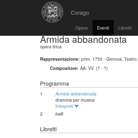
Corago
Opere
Eventi
Libretti
Armida abbandonata
opera lirica
Rappresentazione:
prim. 1753 - Genova, Teatro 
Compositore:
AA. VV. (? - ?)
Programma
1
Armida abbandonata
dramma per musica
Interpreti
2
balli
Libretti