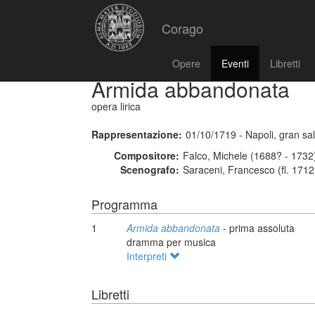
Corago
Opere
Eventi
Libretti
Armida abbandonata
opera lirica
Rappresentazione:
01/10/1719 - Napoli, gran sal
Compositore:
Falco, Michele (1688? - 1732
Scenografo:
Saraceni, Francesco (fl. 1712
Programma
1
Armida abbandonata
- prima assoluta
dramma per musica
Interpreti
Libretti