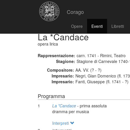
Corago
Opere
Eventi
Libretti
La *Candace
opera lirica
Rappresentazione:
carn. 1741 - Rimini, Teatro
Stagione:
Stagione di Carnevale 1740
Compositore:
AA. VV. (? - ?)
Impresario:
Negri, Gian Domenico (fl. 17
Impresario:
Fanti, Giuseppe (fl. 1741 - ?)
Programma
1
La *Candace
- prima assoluta
dramma per musica
Interpreti