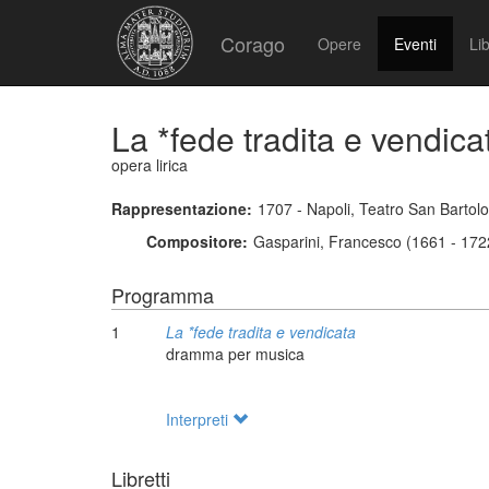
Corago
Opere
Eventi
Lib
La *fede tradita e vendica
opera lirica
Rappresentazione:
1707 - Napoli, Teatro San Barto
Compositore:
Gasparini, Francesco (1661 - 172
Programma
1
La *fede tradita e vendicata
dramma per musica
Interpreti
Libretti