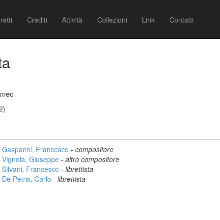
retti
Crediti
Attività
Collezioni
Link
Contatti
ta
lomeo
2)
Gasparini, Francesco
-
compositore
Vignola, Giuseppe
-
altro compositore
Silvani, Francesco
-
librettista
De Petris, Carlo
-
librettista