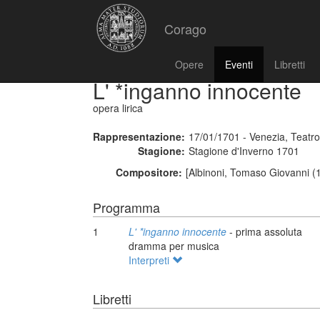
Corago
Opere
Eventi
Libretti
L' *inganno innocente
opera lirica
Rappresentazione:
17/01/1701 - Venezia, Teatr
Stagione:
Stagione d'Inverno 1701
Compositore:
[Albinoni, Tomaso Giovanni (
Programma
1
L' *inganno innocente
- prima assoluta
dramma per musica
Interpreti
Libretti