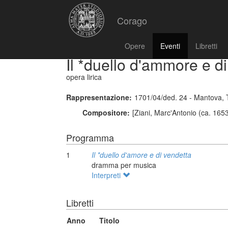
Corago
Opere
Eventi
Libretti
Il *duello d'ammore e d
opera lirica
Rappresentazione:
1701/04/ded. 24 - Mantova, 
Compositore:
[Ziani, Marc'Antonio (ca. 1653
Programma
1
Il *duello d'amore e di vendetta
dramma per musica
Interpreti
Libretti
Anno
Titolo