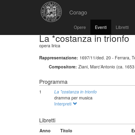
Corago
Opere
Eventi
Libretti
La *costanza in trionfo
opera lirica
Rappresentazione:
1697/11/ded. 20 - Ferrara, 
Compositore:
Ziani, Marc'Antonio (ca. 1653
Programma
1
La *costanza in trionfo
dramma per musica
Interpreti
Libretti
Anno
Titolo
E