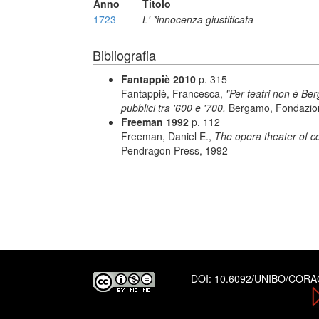
Anno
Titolo
1723
L' *innocenza giustificata
Bibliografia
Fantappiè 2010
p. 315
Fantappiè, Francesca,
"Per teatri non è Be
pubblici tra '600 e '700,
Bergamo, Fondazion
Freeman 1992
p. 112
Freeman, Daniel E.,
The opera theater of c
Pendragon Press, 1992
DOI:
10.6092/UNIBO/COR