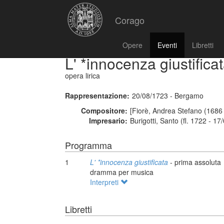
Corago
Opere
Eventi
Libretti
L' *innocenza giustifica
opera lirica
Rappresentazione:
20/08/1723 - Bergamo
Compositore:
[Fiorè, Andrea Stefano (1686 
Impresario:
Burigotti, Santo (fl. 1722 - 1
Programma
1
L' *innocenza giustificata
- prima assoluta
dramma per musica
Interpreti
Libretti