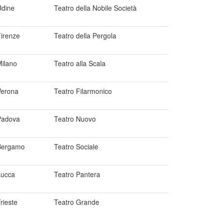
Udine
Teatro della Nobile Società
irenze
Teatro della Pergola
ilano
Teatro alla Scala
Verona
Teatro Filarmonico
Padova
Teatro Nuovo
Bergamo
Teatro Sociale
Lucca
Teatro Pantera
rieste
Teatro Grande