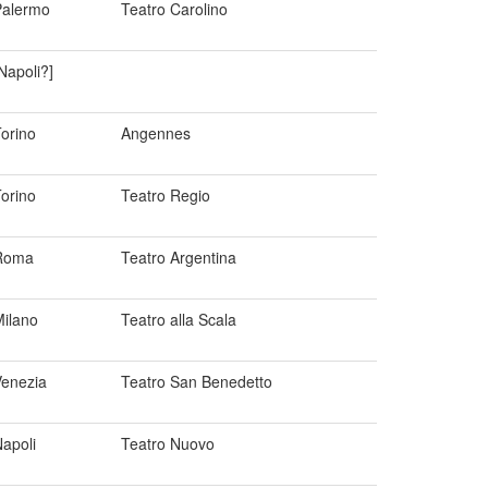
Palermo
Teatro Carolino
Napoli?]
orino
Angennes
orino
Teatro Regio
Roma
Teatro Argentina
ilano
Teatro alla Scala
Venezia
Teatro San Benedetto
apoli
Teatro Nuovo