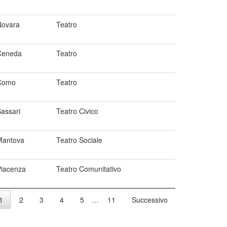
Novara
Teatro
Ceneda
Teatro
Como
Teatro
assari
Teatro Civico
Mantova
Teatro Sociale
Piacenza
Teatro Comunitativo
1
2
3
4
5
…
11
Successivo