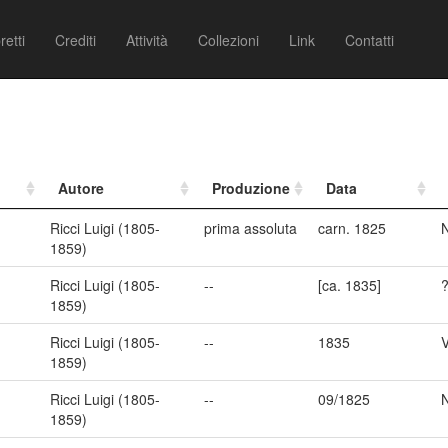
retti
Crediti
Attività
Collezioni
Link
Contatti
Autore
Produzione
Data
Ricci Luigi (1805-
prima assoluta
carn. 1825
N
1859)
Ricci Luigi (1805-
--
[ca. 1835]
1859)
Ricci Luigi (1805-
--
1835
1859)
Ricci Luigi (1805-
--
09/1825
N
1859)