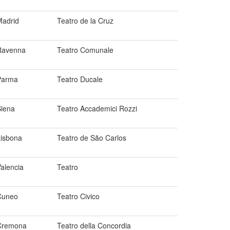
Madrid
Teatro de la Cruz
Ravenna
Teatro Comunale
Parma
Teatro Ducale
Siena
Teatro Accademici Rozzi
Lisbona
Teatro de São Carlos
alencia
Teatro
Cuneo
Teatro Civico
Cremona
Teatro della Concordia