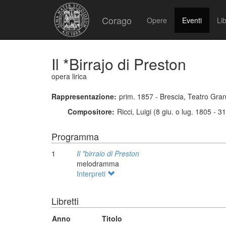
Corago
Opere
Eventi
Lib
Il *Birrajo di Preston
opera lirica
Rappresentazione:
prim. 1857 - Brescia, Teatro Gra
Compositore:
Ricci, Luigi (8 giu. o lug. 1805 - 
Programma
1
Il *birraio di Preston
melodramma
Interpreti
Libretti
Anno
Titolo