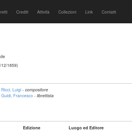
retti
Crediti
Attività
Collezioni
Link
Contatti
nde
31/12/1859)
Ricci, Luigi
-
compositore
Guidi, Francesco
-
librettista
Edizione
Luogo ed Editore