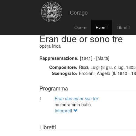
Corago
Opere
Eventi
Libretti
Eran due or sono tre
opera lirica
Rappresentazione:
[1841] - [Malta]
Compositore:
Ricci, Luigi (8 giu. o lug. 180
Scenografo:
Ercolani, Angelo (fl. 1840 - 1
Programma
1
Eran due ed or son tre
melodramma buffo
Interpreti
Libretti