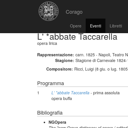
Corago
Opere
Eventi
Libretti
L' *abbate Taccarella
opera lirica
Rappresentazione:
carn. 1825 - Napoli, Teatro 
Stagione:
Stagione di Carnevale 1824
Compositore:
Ricci, Luigi (8 giu. o lug. 180
Programma
1
L' *abbate Taccarella
- prima assoluta
opera buffa
Bibliografia
NGOpera
The *new Grove dictionary of opera / edited