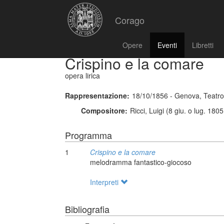
Corago
Opere
Eventi
Libretti
Crispino e la comare
opera lirica
Rappresentazione:
18/10/1856 - Genova, Teatro
Compositore:
Ricci, Luigi (8 giu. o lug. 180
Programma
1
Crispino e la comare
melodramma fantastico-giocoso
Interpreti
Bibliografia