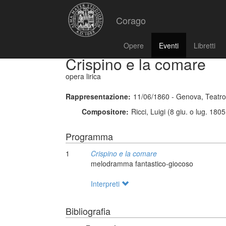
Corago
Opere
Eventi
Libretti
Crispino e la comare
opera lirica
Rappresentazione:
11/06/1860 - Genova, Teatro
Compositore:
Ricci, Luigi (8 giu. o lug. 180
Programma
1
Crispino e la comare
melodramma fantastico-giocoso
Interpreti
Bibliografia