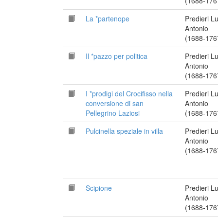
(1688-176
La *partenope
Predieri L
Antonio
(1688-176
Il *pazzo per politica
Predieri L
Antonio
(1688-176
I *prodigi del Crocifisso nella
Predieri L
conversione di san
Antonio
Pellegrino Laziosi
(1688-176
Pulcinella speziale in villa
Predieri L
Antonio
(1688-176
Scipione
Predieri L
Antonio
(1688-176