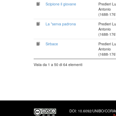
Scipione il giovane
Predieri L
Antonio
(1688-176
La *serva padrona
Predieri L
Antonio
(1688-176
Sirbace
Predieri L
Antonio
(1688-176
Vista da 1 a 50 di 64 elementi
DOI:
10.6092/UNIBO/COR