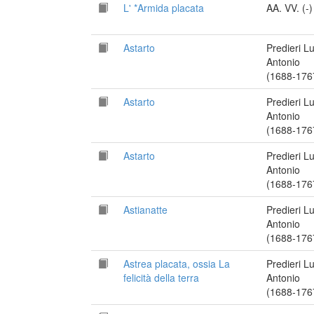
L' *Armida placata
AA. VV. (-)
Astarto
Predieri L
Antonio
(1688-176
Astarto
Predieri L
Antonio
(1688-176
Astarto
Predieri L
Antonio
(1688-176
Astianatte
Predieri L
Antonio
(1688-176
Astrea placata, ossia La
Predieri L
felicità della terra
Antonio
(1688-176