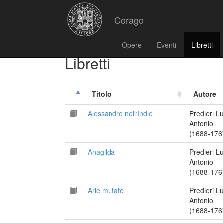
Corago
Opere
Eventi
Libretti
Libretti
Titolo
Autore
Alessandro nell'Indie
Predieri L
Antonio
(1688-176
Anagilda
Predieri L
Antonio
(1688-176
Arie mutate
Predieri L
Antonio
(1688-176