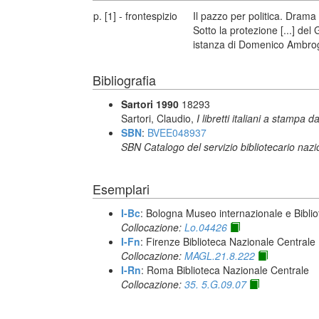
p. [1] - frontespizio
Il pazzo per politica. Drama
Sotto la protezione [...] del
istanza di Domenico Ambrog
Bibliografia
Sartori 1990
18293
Sartori, Claudio,
I libretti italiani a stampa d
SBN
:
BVEE048937
SBN Catalogo del servizio bibliotecario naz
Esemplari
I-Bc
: Bologna Museo internazionale e Biblio
Collocazione:
Lo.04426
I-Fn
: Firenze Biblioteca Nazionale Centrale
Collocazione:
MAGL.21.8.222
I-Rn
: Roma Biblioteca Nazionale Centrale
Collocazione:
35. 5.G.09.07