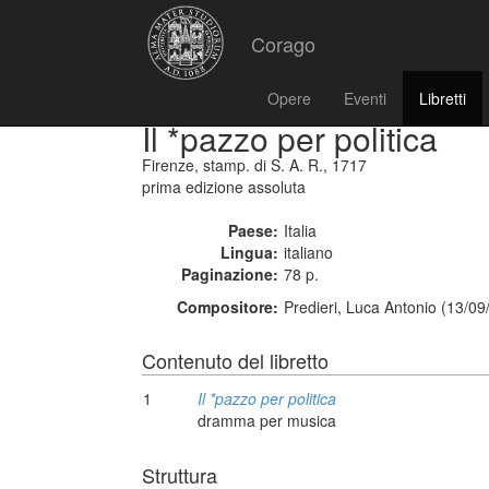
Corago
Opere
Eventi
Libretti
Il *pazzo per politica
Firenze, stamp. di S. A. R., 1717
prima edizione assoluta
Paese:
Italia
Lingua:
italiano
Paginazione:
78 p.
Compositore:
Predieri, Luca Antonio (13/09
Contenuto del libretto
1
Il *pazzo per politica
dramma per musica
Struttura