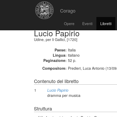
Corago
Opere
Eventi
Libretti
Lucio Papirio
Udine, per li Gallici, [1720]
Paese:
Italia
Lingua:
italiano
Paginazione:
52 p.
Compositore:
Predieri, Luca Antonio (13/09
Contenuto del libretto
1
Lucio Papirio
dramma per musica
Struttura