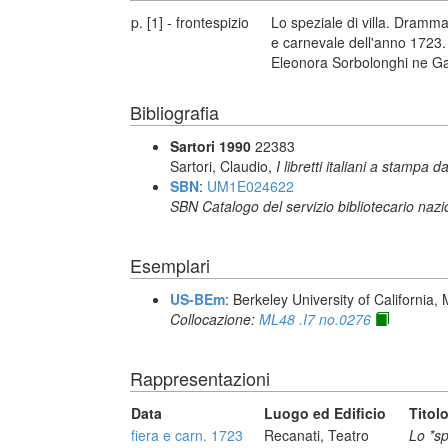
p. [1] - frontespizio
Lo speziale di villa. Dramma
e carnevale dell'anno 1723. D
Eleonora Sorbolonghi ne Gall
Bibliografia
Sartori 1990
22383
Sartori, Claudio,
I libretti italiani a stampa d
SBN
:
UM1E024622
SBN Catalogo del servizio bibliotecario naz
Esemplari
US-BEm
: Berkeley University of California,
Collocazione:
ML48 .I7 no.0276
Rappresentazioni
Data
Luogo ed Edificio
Titol
fiera e carn. 1723
Recanati, Teatro
Lo *sp