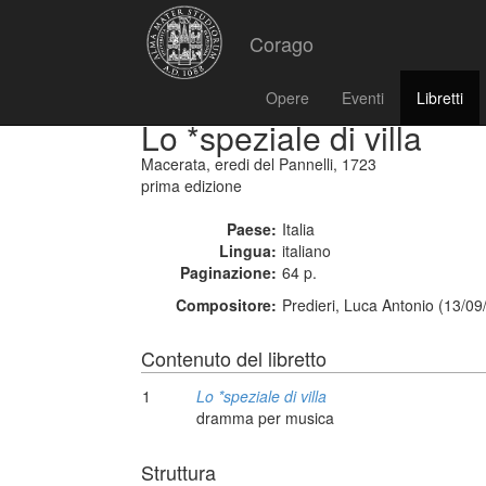
Corago
Opere
Eventi
Libretti
Lo *speziale di villa
Macerata, eredi del Pannelli, 1723
prima edizione
Paese:
Italia
Lingua:
italiano
Paginazione:
64 p.
Compositore:
Predieri, Luca Antonio (13/09
Contenuto del libretto
1
Lo *speziale di villa
dramma per musica
Struttura