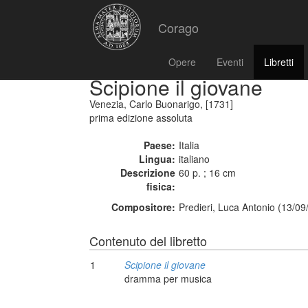
Corago
Opere
Eventi
Libretti
Scipione il giovane
Venezia, Carlo Buonarigo, [1731]
prima edizione assoluta
Paese:
Italia
Lingua:
italiano
Descrizione
60 p. ; 16 cm
fisica:
Compositore:
Predieri, Luca Antonio (13/09
Contenuto del libretto
1
Scipione il giovane
dramma per musica