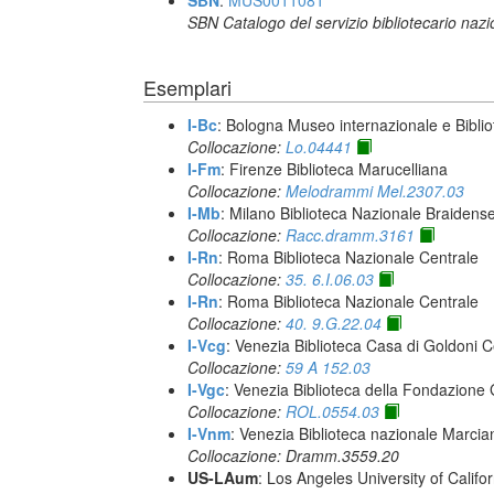
SBN
:
MUS0011081
SBN Catalogo del servizio bibliotecario naz
Esemplari
I-Bc
: Bologna Museo internazionale e Biblio
Collocazione:
Lo.04441
I-Fm
: Firenze Biblioteca Marucelliana
Collocazione:
Melodrammi Mel.2307.03
I-Mb
: Milano Biblioteca Nazionale Braidens
Collocazione:
Racc.dramm.3161
I-Rn
: Roma Biblioteca Nazionale Centrale
Collocazione:
35. 6.I.06.03
I-Rn
: Roma Biblioteca Nazionale Centrale
Collocazione:
40. 9.G.22.04
I-Vcg
: Venezia Biblioteca Casa di Goldoni C
Collocazione:
59 A 152.03
I-Vgc
: Venezia Biblioteca della Fondazione 
Collocazione:
ROL.0554.03
I-Vnm
: Venezia Biblioteca nazionale Marcia
Collocazione: Dramm.3559.20
US-LAum
: Los Angeles University of Califo