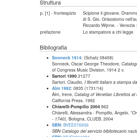
Struttura
p. [1] - frontespizio
Scipione il giovane. Dramm
di S. Gio. Grisostomo nell'a
Riccardo Wijnne. - Venezia 
prefazione
Lo stampatore a chi legge
Bibliografia
Sonneck 1914
: (Schatz 08458)
Sonneck, Oscar George Theodore,
Catalog
of Congress Music Division, 1914 2 v.
Sartori 1990
21277
Sartori, Claudio,
I libretti italiani a stampa d
Alm 1992
: 0835 (1731/14)
Alm, Irene,
Catalog of Venetian Librettos at 
California Press, 1992
Chiarelli-Pompilio 2004
862
Chiarelli, Alessandra - Pompilio, Angelo,
"Or
- 1740),
Bologna, CLUEB, 2004
SBN
:
BVEE076936
SBN Catalogo del servizio bibliotecario naz