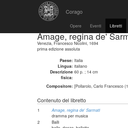
Corago
Opere
Eventi
Libretti
Amage, regina de' Sarm
Venezia, Francesco Nicolini, 1694
prima edizione assoluta
Paese:
Italia
Lingua:
italiano
Descrizione
60 p. ; 14 cm
fisica:
Compositore:
[Pollarolo, Carlo Francesco (
Contenuto del libretto
1
Amage, regina de' Sarmati
dramma per musica
2
Balli
ballo, danza, balletto