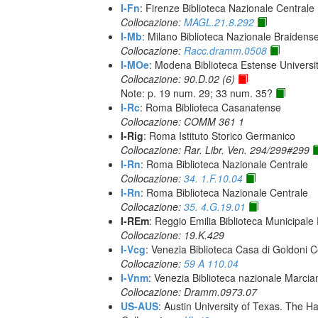
I-Fn
: Firenze Biblioteca Nazionale Centrale
Collocazione:
MAGL.21.8.292
I-Mb
: Milano Biblioteca Nazionale Braidens
Collocazione:
Racc.dramm.0508
I-MOe
: Modena Biblioteca Estense Universit
Collocazione: 90.D.02 (6)
Note: p. 19 num. 29; 33 num. 35?
I-Rc
: Roma Biblioteca Casanatense
Collocazione: COMM 361 1
I-Rig
: Roma Istituto Storico Germanico
Collocazione: Rar. Libr. Ven. 294/299#299
I-Rn
: Roma Biblioteca Nazionale Centrale
Collocazione:
34. 1.F.10.04
I-Rn
: Roma Biblioteca Nazionale Centrale
Collocazione:
35. 4.G.19.01
I-REm
: Reggio Emilia Biblioteca Municipale 
Collocazione: 19.K.429
I-Vcg
: Venezia Biblioteca Casa di Goldoni C
Collocazione:
59 A 110.04
I-Vnm
: Venezia Biblioteca nazionale Marcia
Collocazione: Dramm.0973.07
US-AUS
: Austin University of Texas. The