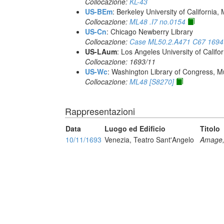
Collocazione:
KL-43
US-BEm
: Berkeley University of California,
Collocazione:
ML48 .I7 no.0154
US-Cn
: Chicago Newberry Library
Collocazione:
Case ML50.2.A471 C67 1694
US-LAum
: Los Angeles University of Califo
Collocazione: 1693/11
US-Wc
: Washington Library of Congress, Mu
Collocazione:
ML48 [S8270]
Rappresentazioni
Data
Luogo ed Edificio
Titolo
10/11/1693
Venezia, Teatro Sant'Angelo
Amage, 