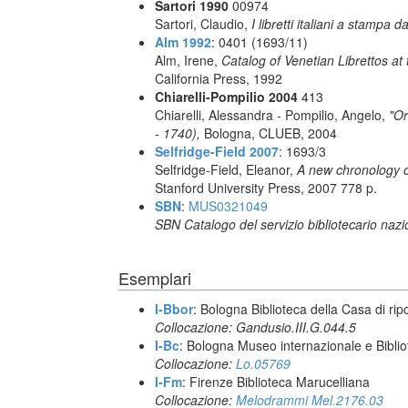
Sartori 1990
00974
Sartori, Claudio,
I libretti italiani a stampa d
Alm 1992
: 0401 (1693/11)
Alm, Irene,
Catalog of Venetian Librettos at 
California Press, 1992
Chiarelli-Pompilio 2004
413
Chiarelli, Alessandra - Pompilio, Angelo,
"Or
- 1740),
Bologna, CLUEB, 2004
Selfridge-Field 2007
: 1693/3
Selfridge-Field, Eleanor,
A new chronology o
Stanford University Press, 2007 778 p.
SBN
:
MUS0321049
SBN Catalogo del servizio bibliotecario naz
Esemplari
I-Bbor
: Bologna Biblioteca della Casa di rip
Collocazione: Gandusio.III.G.044.5
I-Bc
: Bologna Museo internazionale e Biblio
Collocazione:
Lo.05769
I-Fm
: Firenze Biblioteca Marucelliana
Collocazione:
Melodrammi Mel.2176.03