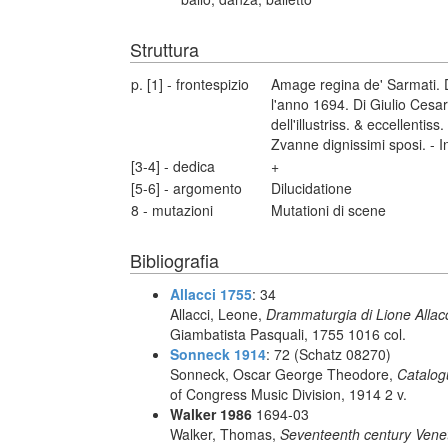
Struttura
p. [1] - frontespizio
Amage regina de' Sarmati. 
l'anno 1694. Di Giulio Cesar
dell'illustriss. & eccellentis
Zvanne dignissimi sposi. - In
[3-4] - dedica
+
[5-6] - argomento
Dilucidatione
8 - mutazioni
Mutationi di scene
Bibliografia
Allacci 1755
: 34
Allacci, Leone,
Drammaturgia di Lione Allacc
Giambatista Pasquali, 1755 1016 col.
Sonneck 1914
: 72 (Schatz 08270)
Sonneck, Oscar George Theodore,
Catalog
of Congress Music Division, 1914 2 v.
Walker 1986
1694-03
Walker, Thomas,
Seventeenth century Vene