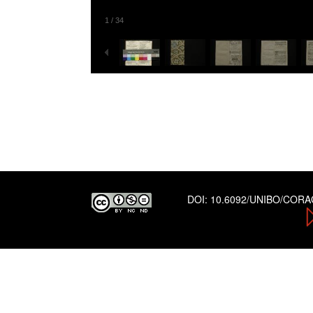
1
/
34
DOI:
10.6092/UNIBO/COR