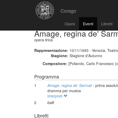
Corago
Opere
Eventi
Libretti
Amage, regina de' Sarm
opera lirica
Rappresentazione:
10/11/1693 - Venezia, Teatr
Stagione:
Stagione d'Autunno
Compositore:
[Pollarolo, Carlo Francesco (
Programma
1
Amage, regina de' Sarmati
- prima assolu
dramma per musica
Interpreti
2
balli
Libretti