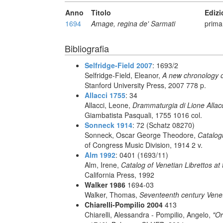
Anno
Titolo
Edizi
1694
Amage, regina de' Sarmati
prima
Bibliografia
Selfridge-Field 2007
: 1693/2
Selfridge-Field, Eleanor,
A new chronology o
Stanford University Press, 2007 778 p.
Allacci 1755
: 34
Allacci, Leone,
Drammaturgia di Lione Allacc
Giambatista Pasquali, 1755 1016 col.
Sonneck 1914
: 72 (Schatz 08270)
Sonneck, Oscar George Theodore,
Catalog
of Congress Music Division, 1914 2 v.
Alm 1992
: 0401 (1693/11)
Alm, Irene,
Catalog of Venetian Librettos at 
California Press, 1992
Walker 1986
1694-03
Walker, Thomas,
Seventeenth century Vene
Chiarelli-Pompilio 2004
413
Chiarelli, Alessandra - Pompilio, Angelo,
"Or