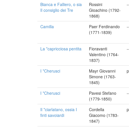
Bianca e Falliero, o sia
Rossini
-
Il consiglio dei Tre
Gioachino (1792-
1868)
Camilla
Paer Ferdinando
-
(1771-1839)
La *capricciosa pentita
Fioravanti
-
Valentino (1764-
1837)
I *Cherusci
Mayr Giovanni
p
Simone (1763-
1845)
I *Cherusci
Pavesi Stefano
-
(1779-1850)
Il *ciarlatano, ossia I
Cordella
p
finti savoiardi
Giacomo (1783-
1847)