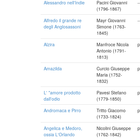
Alessandro nell'Indie
Pacini Giovanni
-
(1796-1867)
Alfredo il grande re
Mayr Giovanni
-
degli Anglosassoni
Simone (1763-
1845)
Alzira
Manfroce Nicola
p
Antonio (1791-
1813)
Amazilda
Curcio Giuseppe
p
Maria (1752-
1832)
L' *amore prodotto
Pavesi Stefano
p
dall'odio
(1779-1850)
Andromaca e Pirro
Tritto Giacomo
p
(1733-1824)
Angelica e Medoro,
Nicolini Giuseppe
p
ossia L'Orlando
(1762-1842)