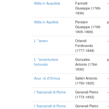
Attila in Acquileia
Farinelli
-
Giuseppe (1769-
1836)
Attila in Aquileia
Persiani
p
Giuseppe (1799-
1805-1869)
L' *avaro
Orlandi
-
Ferdinando
(1777-1848)
L' *avventuriere
Gonzales
p
fortunato
Antonio (1764-
1830)
Axur, re d'Ormus
Salieri Antonio
-
(1750-1825)
I *baccanali di Roma
Generali Pietro
-
(1773-1832)
I *baccanali di Roma
Generali Pietro
-