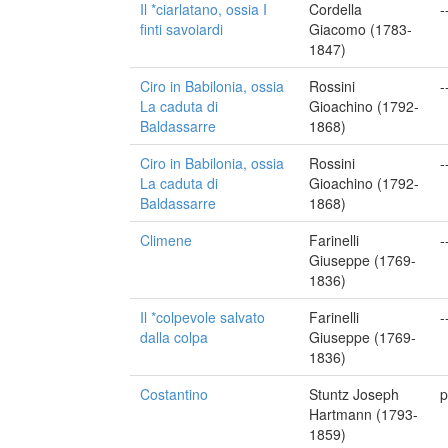
Il *ciarlatano, ossia I
Cordella
-
finti savoiardi
Giacomo (1783-
1847)
Ciro in Babilonia, ossia
Rossini
-
La caduta di
Gioachino (1792-
Baldassarre
1868)
Ciro in Babilonia, ossia
Rossini
-
La caduta di
Gioachino (1792-
Baldassarre
1868)
Climene
Farinelli
-
Giuseppe (1769-
1836)
Il *colpevole salvato
Farinelli
-
dalla colpa
Giuseppe (1769-
1836)
Costantino
Stuntz Joseph
p
Hartmann (1793-
1859)