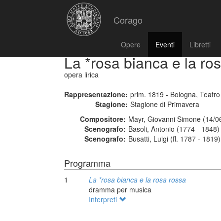
Corago
Opere
Eventi
Libretti
La *rosa bianca e la ro
opera lirica
Rappresentazione:
prim. 1819 - Bologna, Teatro
Stagione:
Stagione di Primavera
Compositore:
Mayr, Giovanni Simone (14/0
Scenografo:
Basoli, Antonio (1774 - 1848)
Scenografo:
Busatti, Luigi (fl. 1787 - 1819)
Programma
1
La *rosa bianca e la rosa rossa
dramma per musica
Interpreti