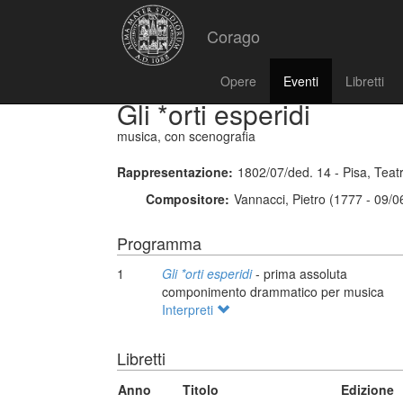
Corago
Opere
Eventi
Libretti
Gli *orti esperidi
musica, con scenografia
Rappresentazione:
1802/07/ded. 14 - Pisa, Teat
Compositore:
Vannacci, Pietro (1777 - 09/0
Programma
1
Gli *orti esperidi
- prima assoluta
componimento drammatico per musica
Interpreti
Libretti
Anno
Titolo
Edizione