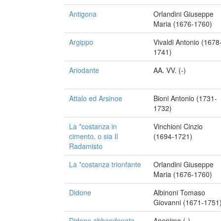
Antigona
Orlandini Giuseppe
Maria (1676-1760)
Argippo
Vivaldi Antonio (1678
1741)
Ariodante
AA. VV. (-)
Attalo ed Arsinoe
Bioni Antonio (1731-
1732)
La *costanza in
Vinchioni Cinzio
cimento, o sia Il
(1694-1721)
Radamisto
La *costanza trionfante
Orlandini Giuseppe
Maria (1676-1760)
Didone
Albinoni Tomaso
Giovanni (1671-1751
Didone abbandonata
Anonimo (-)