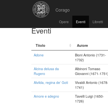
Corago
Opere
Eventi
Libretti
Eventi
Titolo
Autore
Adone
Bioni Antonio (1731-
1732)
Alcina delusa da
Albinoni Tomaso
Rugero
Giovanni (1671-1751
Alvilda, regina de' Goti
Vivaldi Antonio (1678
1741)
Amore e sdegno
Tavelli Luigi (1650-
1726)