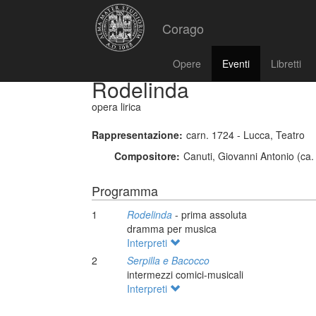
Corago
Opere
Eventi
Libretti
Rodelinda
opera lirica
Rappresentazione:
carn. 1724 - Lucca, Teatro
Compositore:
Canuti, Giovanni Antonio (ca.
Programma
1
Rodelinda
- prima assoluta
dramma per musica
Interpreti
2
Serpilla e Bacocco
intermezzi comici-musicali
Interpreti