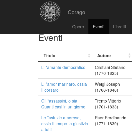
Corago
Opere
Eventi
Libretti
Eventi
Titolo
Autore
L' *amante democratico
Cristiani Stefano
(1770-1825)
L' *amor marinaro, ossia
Weigl Joseph
Il corsaro
(1766-1846)
Gli *assassini, o sia
Trento Vittorio
Quanti casi in un giorno
(1761-1833)
Le *astuzie amorose,
Paer Ferdinando
ossia Il tempo fa giustizia
(1771-1839)
a tutti