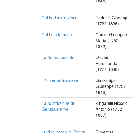
1845)
Chi la dura la vince
Farinelli Giuseppe
(1769-1836)
Chi la fa la paga
Curcio Giuseppe
Maria (1752-
1832)
La *dama soldato
Orlandi
Ferdinando
(1777-1848)
Il *disertor francese
Gazzaniga
Giuseppe (1737-
1818)
La *distruzione di
Zingarelli Niccolò
Gerusalemme
Antonio (1752-
1837)
Li *due baroni di Rocca
Cimarosa