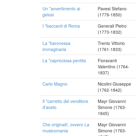
Un *avvertimento ai
Pavesi Stefano
gelosi
(1779-1850)
I *baccanti di Roma
Generali Pietro
(1773-1832)
La *baronessa
Trento Vittorio
immaginaria
(1761-1833)
La *capricciosa pentita
Fioravanti
Valentino (1764-
1837)
Carlo Magno
Nicolini Giuseppe
(1762-1842)
Il *carretto del venditore
Mayr Giovanni
d'aceto
Simone (1763-
1845)
Che originali!, ovvero La
Mayr Giovanni
musicomania
Simone (1763-