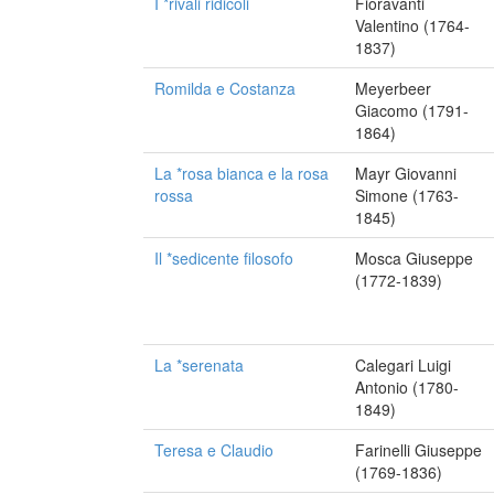
I *rivali ridicoli
Fioravanti
Valentino (1764-
1837)
Romilda e Costanza
Meyerbeer
Giacomo (1791-
1864)
La *rosa bianca e la rosa
Mayr Giovanni
rossa
Simone (1763-
1845)
Il *sedicente filosofo
Mosca Giuseppe
(1772-1839)
La *serenata
Calegari Luigi
Antonio (1780-
1849)
Teresa e Claudio
Farinelli Giuseppe
(1769-1836)