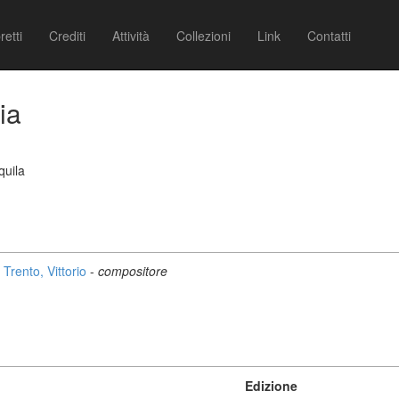
retti
Crediti
Attività
Collezioni
Link
Contatti
ia
quila
Trento, Vittorio
-
compositore
Edizione