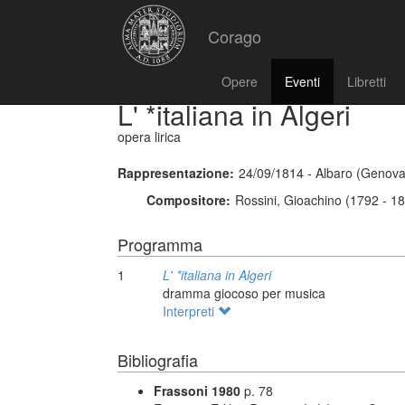
Corago
Opere
Eventi
Libretti
L' *italiana in Algeri
opera lirica
Rappresentazione:
24/09/1814 - Albaro (Genova
Compositore:
Rossini, Gioachino (1792 - 1
Programma
1
L' *italiana in Algeri
dramma giocoso per musica
Interpreti
Bibliografia
Frassoni 1980
p. 78