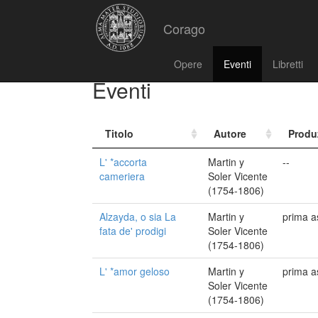
Corago
Opere
Eventi
Libretti
Eventi
Titolo
Autore
Produ
L' *accorta
Martin y
--
cameriera
Soler Vicente
(1754-1806)
Alzayda, o sia La
Martin y
prima a
fata de' prodigi
Soler Vicente
(1754-1806)
L' *amor geloso
Martin y
prima a
Soler Vicente
(1754-1806)