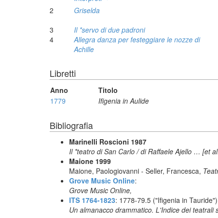
2
Griselda
3
Il *servo di due padroni
4
Allegra danza per festeggiare le nozze di
Achille
Libretti
Anno
Titolo
1779
Ifigenia in Aulide
Bibliografia
Marinelli Roscioni 1987
Il *teatro di San Carlo / di Raffaele Ajello … [et 
Maione 1999
Maione, Paologiovanni - Seller, Francesca,
Teatr
Grove Music Online
:
Grove Music Online,
ITS 1764-1823
: 1778-79.5 ("Ifigenia in Tauride")
Un almanacco drammatico. L'Indice dei teatrali s