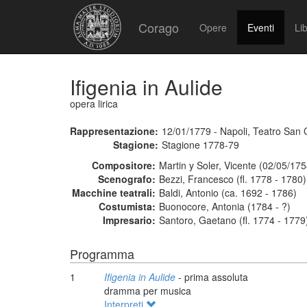
Corago
Opere
Eventi
Lib
Ifigenia in Aulide
opera lirica
Rappresentazione:
12/01/1779 - Napoli, Teatro San 
Stagione:
Stagione 1778-79
Compositore:
Martin y Soler, Vicente (02/05/17
Scenografo:
Bezzi, Francesco (fl. 1778 - 1780)
Macchine teatrali:
Baldi, Antonio (ca. 1692 - 1786)
Costumista:
Buonocore, Antonia (1784 - ?)
Impresario:
Santoro, Gaetano (fl. 1774 - 1779
Programma
1
Ifigenia in Aulide
- prima assoluta
dramma per musica
Interpreti