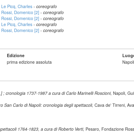
Le Picq, Charles
-
coreografo
Rossi, Domenico [2]
-
coreografo
Rossi, Domenico [2]
-
coreografo
Le Picq, Charles
-
coreografo
Rossi, Domenico [2]
-
coreografo
Edizione
Luogo
prima edizione assoluta
Napol
al.] ; cronologia 1737-1987 a cura di Carlo Marinelli Roscioni,
Napoli, Gu
o San Carlo di Napoli: cronologia degli spettacoli,
Cava de' Tirreni, Ava
pettacoli 1764-1823, a cura di Roberto Verti,
Pesaro, Fondazione Rossi