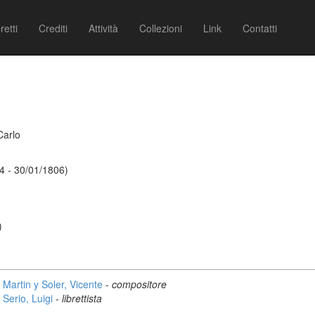
retti
Crediti
Attività
Collezioni
Link
Contatti
Carlo
54 - 30/01/1806)
)
Martin y Soler, Vicente
-
compositore
Serio, Luigi
-
librettista