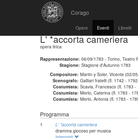
Corago
Opere
Eventi
Libretti
L' *accorta cameriera
opera lirica
Rappresentazione:
06/09/1783 - Torino, Teatro 
Stagione:
Stagione d'Autunno 1783
Compositore:
Martin y Soler, Vicente (02/0
Scenografo:
Galliari fratelli (fl. 1742 - 1792
Costumista:
Scavia, Francesco (fl. 1783 -
Costumista:
Merlo, Caterina (fl. 1783 - 17
Costumista:
Merlo, Antonia (fl. 1783 - 178
Programma
1
L' *accorta cameriera
dramma giocoso per musica
Interpreti