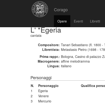
Corago
Opere
Eventi
Libretti
L' *Egeria
cantata
Compositore:
Tanari Sebastiano (fl. 1800 - 
Librettista:
Metastasio Pietro (1698 - 17
Prima rappr.:
Bologna, Casino di palazzo Z
Macrogenere:
affine melodramma
Lingua:
italiano
Personaggi
N.
Personaggio
Qualifica pers
1
Egeria
2
Venere
3
Mercurio