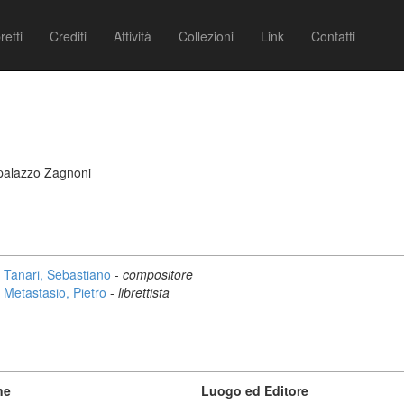
retti
Crediti
Attività
Collezioni
Link
Contatti
 palazzo Zagnoni
Tanari, Sebastiano
-
compositore
Metastasio, Pietro
-
librettista
ne
Luogo ed Editore