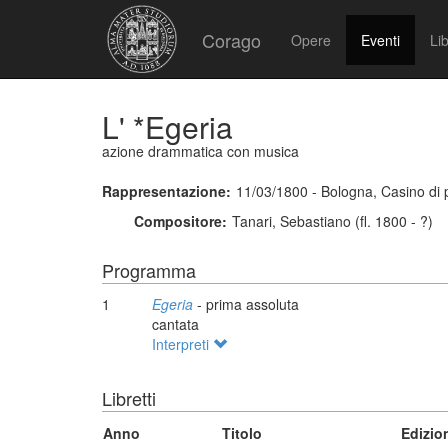
Corago
Opere
Eventi
Lib
L' *Egeria
azione drammatica con musica
Rappresentazione:
11/03/1800 - Bologna, Casino di
Compositore:
Tanari, Sebastiano (fl. 1800 - ?)
Programma
1
Egeria
- prima assoluta
cantata
Interpreti
Libretti
Anno
Titolo
Edizio