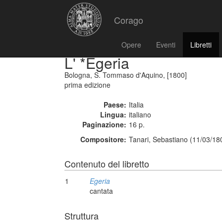
Corago
Opere
Eventi
Libretti
L' *Egeria
Bologna, S. Tommaso d'Aquino, [1800]
prima edizione
Paese:
Italia
Lingua:
italiano
Paginazione:
16 p.
Compositore:
Tanari, Sebastiano (11/03/180
Contenuto del libretto
1
Egeria
cantata
Struttura