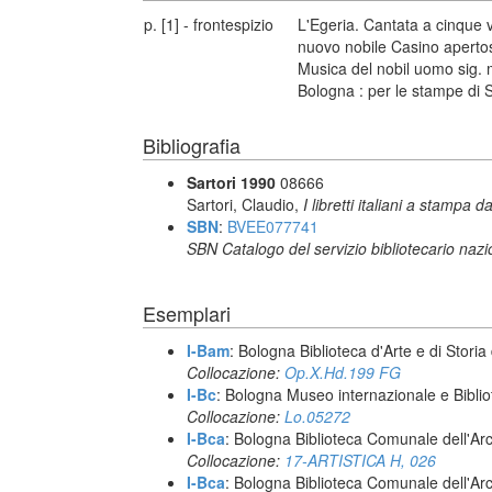
p. [1] - frontespizio
L'Egeria. Cantata a cinque v
nuovo nobile Casino apertos
Musica del nobil uomo sig. 
Bologna : per le stampe di
Bibliografia
Sartori 1990
08666
Sartori, Claudio,
I libretti italiani a stampa d
SBN
:
BVEE077741
SBN Catalogo del servizio bibliotecario naz
Esemplari
I-Bam
: Bologna Biblioteca d'Arte e di Storia
Collocazione:
Op.X.Hd.199 FG
I-Bc
: Bologna Museo internazionale e Biblio
Collocazione:
Lo.05272
I-Bca
: Bologna Biblioteca Comunale dell'Ar
Collocazione:
17-ARTISTICA H, 026
I-Bca
: Bologna Biblioteca Comunale dell'Ar