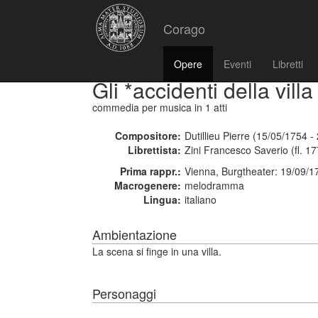
Corago
Opere
Eventi
Libretti
Gli *accidenti della villa
commedia per musica
in 1 atti
Compositore:
Dutillieu Pierre (15/05/1754 -
Librettista:
Zini Francesco Saverio (fl. 1
Prima rappr.:
Vienna, Burgtheater: 19/09/1
Macrogenere:
melodramma
Lingua:
italiano
Ambientazione
La scena si finge in una villa.
Personaggi