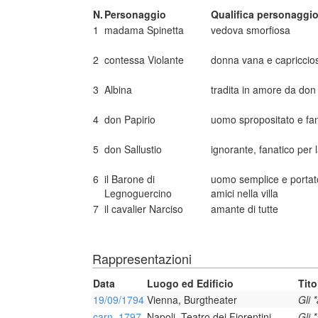
N.
Personaggio
Qualifica personaggi
1
madama Spinetta
vedova smorfiosa
2
contessa Violante
donna vana e capriccio
3
Albina
tradita in amore da don
4
don Papirio
uomo spropositato e fan
5
don Sallustio
ignorante, fanatico per 
6
il Barone di
uomo semplice e portato 
Legnoguercino
amici nella villa
7
il cavalier Narciso
amante di tutte
Rappresentazioni
Data
Luogo ed Edificio
Tito
19/09/1794
Vienna, Burgtheater
Gli *
carn. 1797
Napoli, Teatro dei Fiorentini
Gli *