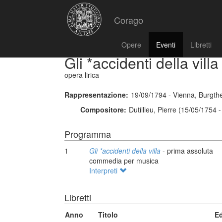
Corago
Opere
Eventi
Libretti
Gli *accidenti della villa
opera lirica
Rappresentazione:
19/09/1794 - Vienna, Burgth
Compositore:
Dutillieu, Pierre (15/05/1754 
Programma
1
Gli *accidenti della villa
- prima assoluta
commedia per musica
Interpreti
Libretti
Anno
Titolo
Ed