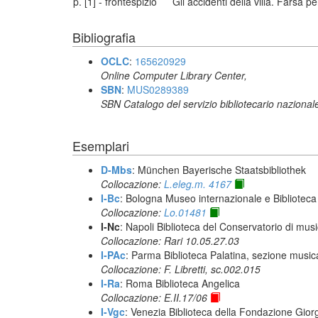
p. [1] - frontespizio
Gli accidenti della villa. Farsa 
Bibliografia
OCLC
:
165620929
Online Computer Library Center,
SBN
:
MUS0289389
SBN Catalogo del servizio bibliotecario nazional
Esemplari
D-Mbs
: München Bayerische Staatsbibliothek
Collocazione:
L.eleg.m. 4167
I-Bc
: Bologna Museo internazionale e Biblioteca
Collocazione:
Lo.01481
I-Nc
: Napoli Biblioteca del Conservatorio di musi
Collocazione: Rari 10.05.27.03
I-PAc
: Parma Biblioteca Palatina, sezione music
Collocazione: F. Libretti, sc.002.015
I-Ra
: Roma Biblioteca Angelica
Collocazione: E.II.17/06
I-Vgc
: Venezia Biblioteca della Fondazione Giorg