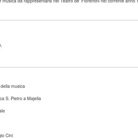
per musica da rappresentarsi nel Teatro de' Fiorentini nel corrente anno 
e,
 della musica
ca S. Pietro a Majella
ale
io Cini