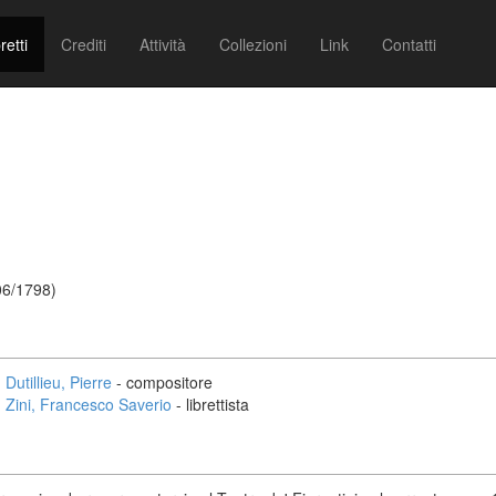
retti
Crediti
Attività
Collezioni
Link
Contatti
/06/1798)
Dutillieu, Pierre
- compositore
Zini, Francesco Saverio
- librettista