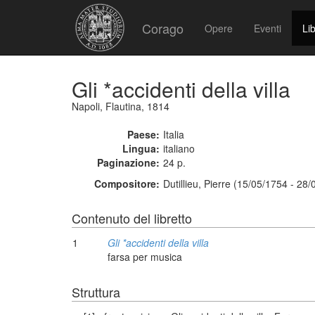
Corago
Opere
Eventi
Lib
Gli *accidenti della villa
Napoli, Flautina, 1814
Paese:
Italia
Lingua:
italiano
Paginazione:
24 p.
Compositore:
Dutillieu, Pierre (15/05/1754 - 28
Contenuto del libretto
1
Gli *accidenti della villa
farsa per musica
Struttura