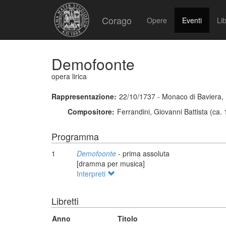
Corago
Opere
Eventi
Lib
Demofoonte
opera lirica
Rappresentazione:
22/10/1737 - Monaco di Baviera,
Compositore:
Ferrandini, Giovanni Battista (ca.
Programma
1
Demofoonte
- prima assoluta
[dramma per musica]
Interpreti
Libretti
Anno
Titolo