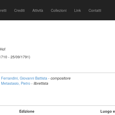
retti
Crediti
Attività
Collezioni
Link
Contatti
 Hof
 1710 - 25/09/1791)
Ferrandini, Giovanni Battista
-
compositore
Metastasio, Pietro
-
librettista
Edizione
Luogo e