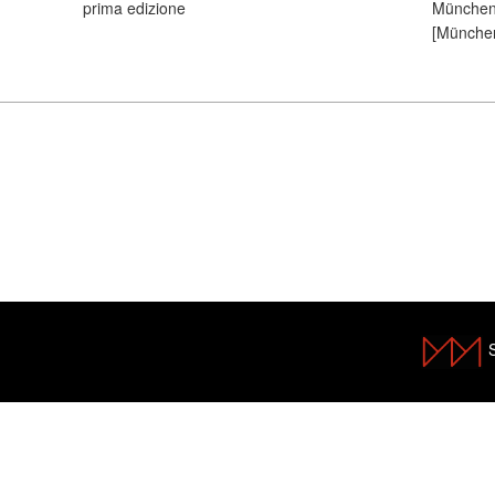
prima edizione
München,
[München