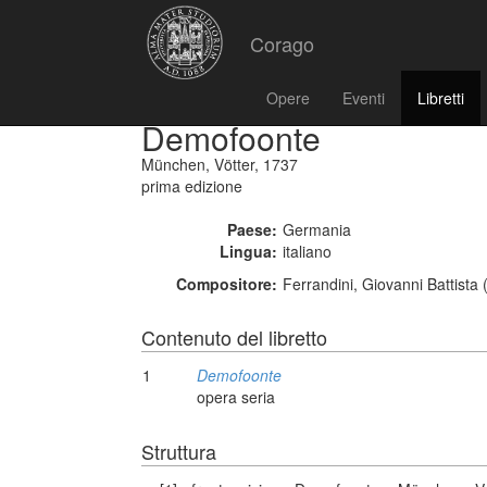
Corago
Opere
Eventi
Libretti
Demofoonte
München, Vötter, 1737
prima edizione
Paese:
Germania
Lingua:
italiano
Compositore:
Ferrandini, Giovanni Battista
Contenuto del libretto
1
Demofoonte
opera seria
Struttura