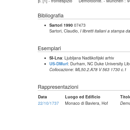
p. [1] - frontespizio
Demofoonte. - München : Vö
Bibliografia
Sartori 1990
07473
Sartori, Claudio,
I libretti italiani a stampa d
Esemplari
SI-Lna
: Ljubljana Nadškofijski arhiv
US-DMurl
: Durham, NC Duke University Lib
Collocazione: ML50.2.A78 V 563 1730 c.1
Rappresentazioni
Data
Luogo ed Edificio
Titol
22/10/1737
Monaco di Baviera, Hof
Demo