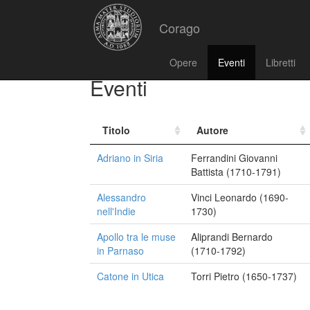
Corago
Opere
Eventi
Libretti
Eventi
Titolo
Autore
Adriano in Siria
Ferrandini Giovanni
Battista (1710-1791)
Alessandro
Vinci Leonardo (1690-
nell'Indie
1730)
Apollo tra le muse
Aliprandi Bernardo
in Parnaso
(1710-1792)
Catone in Utica
Torri Pietro (1650-1737)