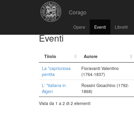
Corago
Opere
Eventi
Libretti
Eventi
Titolo
Autore
La *capricciosa
Fioravanti Valentino
pentita
(1764-1837)
L' *italiana in
Rossini Gioachino (1792-
Algeri
1868)
Vista da 1 a 2 di 2 elementi