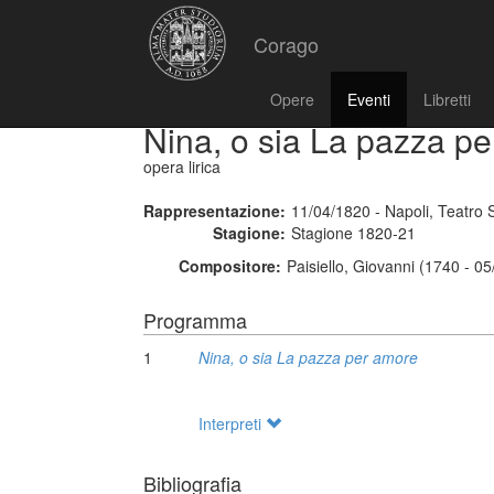
Corago
Opere
Eventi
Libretti
Nina, o sia La pazza p
opera lirica
Rappresentazione:
11/04/1820 - Napoli, Teatro 
Stagione:
Stagione 1820-21
Compositore:
Paisiello, Giovanni (1740 - 0
Programma
1
Nina, o sia La pazza per amore
Interpreti
Bibliografia