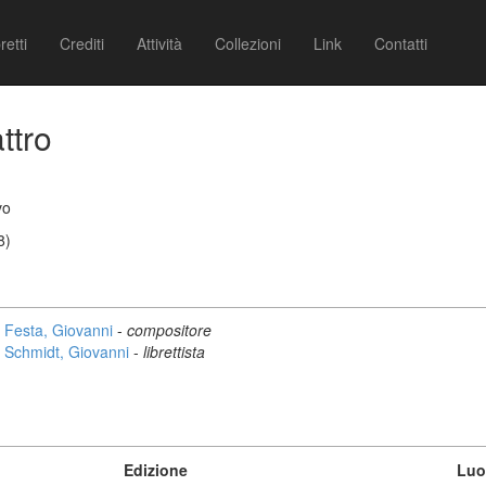
retti
Crediti
Attività
Collezioni
Link
Contatti
ttro
vo
8)
Festa, Giovanni
-
compositore
Schmidt, Giovanni
-
librettista
Edizione
Luo