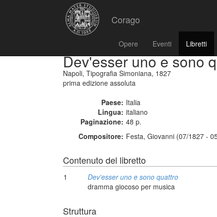
Corago
Opere
Eventi
Libretti
Dev'esser uno e sono q
Napoli, Tipografia Simoniana, 1827
prima edizione assoluta
Paese:
Italia
Lingua:
italiano
Paginazione:
48 p.
Compositore:
Festa, Giovanni (07/1827 - 0
Contenuto del libretto
1
Dev'esser uno e sono quattro
dramma giocoso per musica
Struttura