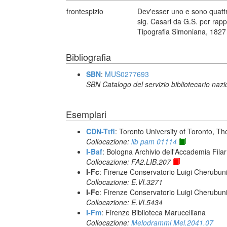
frontespizio
Dev'esser uno e sono quatt
sig. Casari da G.S. per rapp
Tipografia Simoniana, 1827
Bibliografia
SBN
:
MUS0277693
SBN Catalogo del servizio bibliotecario naz
Esemplari
CDN-Ttfl
: Toronto University of Toronto, T
Collocazione:
lib pam 01114
I-Baf
: Bologna Archivio dell'Accademia Fila
Collocazione: FA2.LIB.207
I-Fc
: Firenze Conservatorio Luigi Cherubun
Collocazione: E.VI.3271
I-Fc
: Firenze Conservatorio Luigi Cherubun
Collocazione: E.VI.5434
I-Fm
: Firenze Biblioteca Marucelliana
Collocazione:
Melodrammi Mel.2041.07